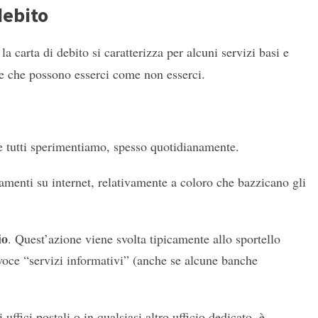
debito
a carta di debito si caratterizza per alcuni servizi basi e
 e che possono esserci come non esserci.
e tutti sperimentiamo, spesso quotidianamente.
amenti su internet, relativamente a coloro che bazzicano gli
io
. Quest’azione viene svolta tipicamente allo sportello
 voce “servizi informativi” (anche se alcune banche
 uffici postali o in qualsiasi altro ufficio dedicato, è