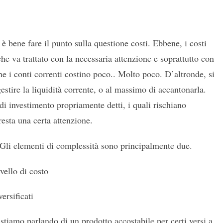
 è bene fare il punto sulla questione costi. Ebbene, i costi
e va trattato con la necessaria attenzione e soprattutto con
che i conti correnti costino poco.. Molto poco. D’altronde, si
gestire la liquidità corrente, o al massimo di accantonarla.
di investimento propriamente detti, i quali rischiano
resta una certa attenzione.
ì. Gli elementi di complessità sono principalmente due.
vello di costo
ersificati
 stiamo parlando di un prodotto accostabile per certi versi a