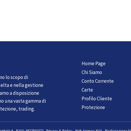
Home Page
Chi Siamo
mo lo scopo di
Conto Corrente
elta e nella gestione
Carte
tiamo a disposizione
Profilo Cliente
mo una vasta gamma di
Protezione
tezione, trading.
gitale.it
-
P.IVA: 0827501072 -
Privacy & Policy
-
Web Agency:
KVA - Realizzazione Si