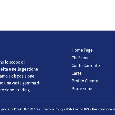
Home Page
Chi Siamo
mo lo scopo di
Conto Corrente
elta e nella gestione
Carte
tiamo a disposizione
Profilo Cliente
mo una vasta gamma di
Protezione
tezione, trading.
gitale.it
-
P.IVA: 0827501072 -
Privacy & Policy
-
Web Agency:
KVA - Realizzazione Si