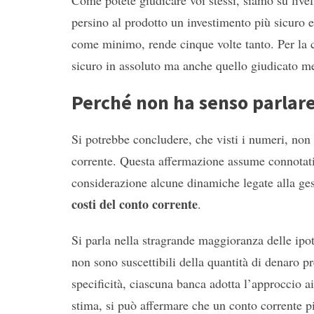
Come potete giudicare voi stessi, siamo su livell
persino al prodotto un investimento più sicuro 
come minimo, rende cinque volte tanto. Per la c
sicuro in assoluto ma anche quello giudicato m
Perché non ha senso parlare
Si potrebbe concludere, che visti i numeri, no
corrente. Questa affermazione assume connotati d
considerazione alcune dinamiche legate alla gest
costi del conto corrente
.
Si parla nella stragrande maggioranza delle ipote
non sono suscettibili della quantità di denaro p
specificità, ciascuna banca adotta l’approccio a
stima, si può affermare che un conto corrente 