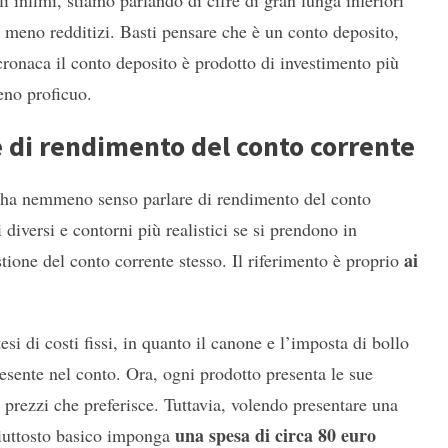
i infimi, stiamo parlando di cifre di gran lunga inferiori
e meno redditizi. Basti pensare che è un conto deposito,
ronaca il conto deposito è prodotto di investimento più
eno proficuo.
 di rendimento del conto corrente
n ha nemmeno senso parlare di rendimento del conto
iversi e contorni più realistici se si prendono in
ai
ione del conto corrente stesso. Il riferimento è proprio
si di costi fissi, in quanto il canone e l’imposta di bollo
resente nel conto. Ora, ogni prodotto presenta le sue
i prezzi che preferisce. Tuttavia, volendo presentare una
una spesa di circa 80 euro
piuttosto basico imponga