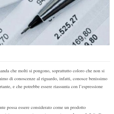
nda che molti si pongono, soprattutto coloro che non si
imo di conoscenze al riguardo, infatti, conosce benissimo
ortante, e che potrebbe essere riassunta con l’espressione
ente possa essere considerato come un prodotto