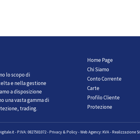
Home Page
Chi Siamo
mo lo scopo di
Conto Corrente
elta e nella gestione
Carte
tiamo a disposizione
Profilo Cliente
mo una vasta gamma di
Protezione
tezione, trading.
gitale.it
-
P.IVA: 0827501072 -
Privacy & Policy
-
Web Agency:
KVA - Realizzazione Si