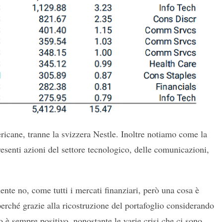
ricane, tranne la svizzera Nestle. Inoltre notiamo come la
esenti azioni del settore tecnologico, delle comunicazioni,
te no, come tutti i mercati finanziari, però una cosa è
erché grazie alla ricostruzione del portafoglio considerando
o è sempre positivo, nonostante le varie crisi che ci sono