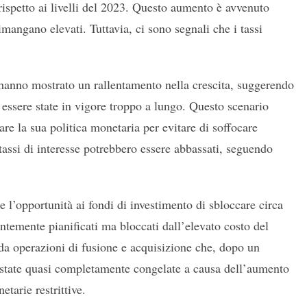
rispetto ai livelli del 2023. Questo aumento è avvenuto
rimangano elevati. Tuttavia, ci sono segnali che i tassi
i hanno mostrato un rallentamento nella crescita, suggerendo
o essere state in vigore troppo a lungo. Questo scenario
are la sua politica monetaria per evitare di soffocare
tassi di interesse potrebbero essere abbassati, seguendo
e l’opportunità ai fondi di investimento di sbloccare circa
entemente pianificati ma bloccati dall’elevato costo del
rda operazioni di fusione e acquisizione che, dopo un
o state quasi completamente congelate a causa dell’aumento
etarie restrittive.